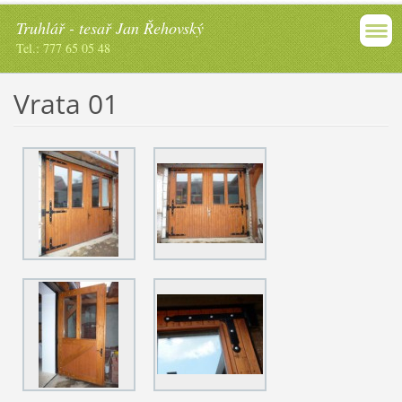
Truhlář - tesař Jan Řehovský
Tel.: 777 65 05 48
Vrata 01