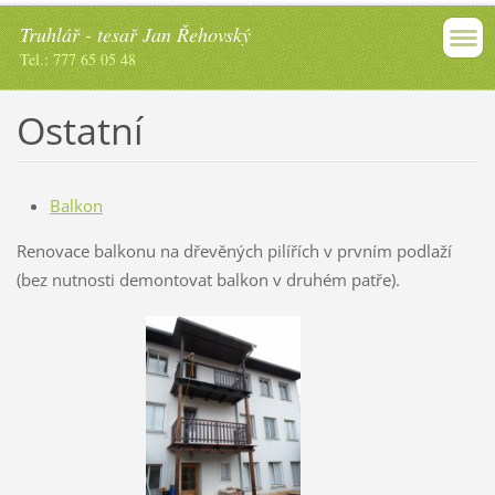
Truhlář - tesař Jan Řehovský
Tel.: 777 65 05 48
Ostatní
Balkon
Renovace balkonu na dřevěných pilířích v prvním podlaží
(bez nutnosti demontovat balkon v druhém patře).