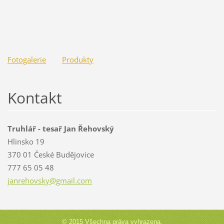
Fotogalerie
Produkty
Kontakt
Truhlář - tesař Jan Řehovský
Hlinsko 19
370 01 České Budějovice
777 65 05 48
janrehov
sky@gmai
l.com
© 2015 Všechna práva vyhrazena.