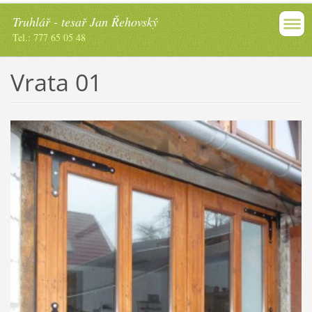
Truhlář - tesař Jan Řehovský
Tel.: 777 65 05 48
Vrata 01