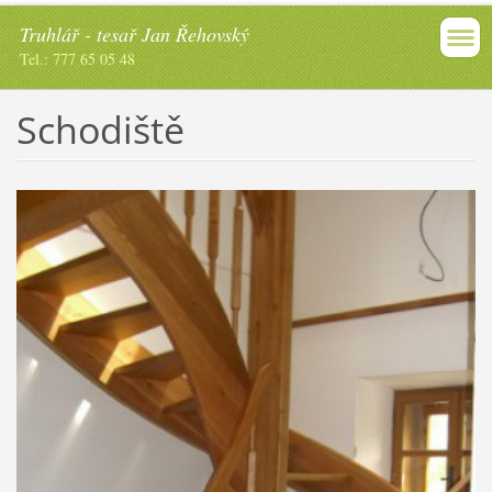
Truhlář - tesař Jan Řehovský
Tel.: 777 65 05 48
Schodiště